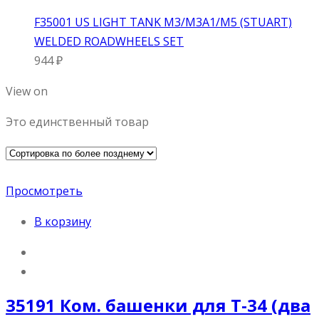
F35001 US LIGHT TANK M3/M3A1/M5 (STUART)
WELDED ROADWHEELS SET
944
₽
View on
Это единственный товар
Просмотреть
В корзину
35191 Ком. башенки для Т-34 (два