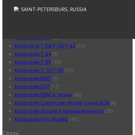
Категории
SAINT-PETERSBURS, RUSSIA
Категория ИС
(3)
Категория КВ
(16)
Категория Т-34
(32)
Категортя Т-54/Т-55/Т-62
(15)
Категория T-64
(8)
Категория T-80
(10)
Категория T-72/T-90
(32)
Категория БМП
(5)
Категория БТР
(12)
Категория ББМ и тягачи
(42)
Категория Советские легкие танки ВОВ
(8)
Категория детали и принадлежности
(36)
Категория Fury Models
(43)
Связь