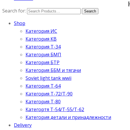
Search for:
Shop
Категория ИС
Категория КВ
Категория Т-34
Категория БМП
Категория БТР
Категория ББМ и тягачи
Soviet light tank wwii
Категория T-64
Категория T-72/T-90
Категория T-80
Категортя Т-54/Т-55/Т-62
Категория детали и принадлежности
Delivery