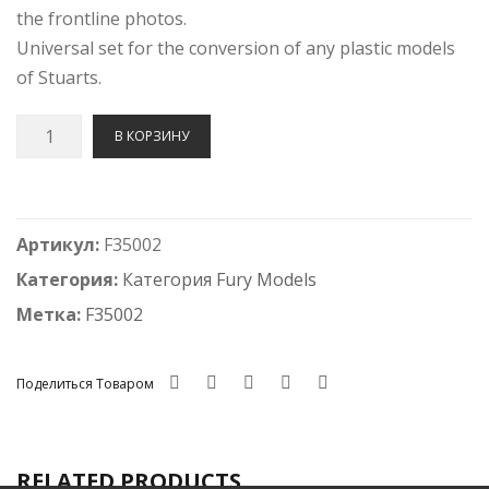
the frontline photos.
Universal set for the conversion of any plastic models
of Stuarts.
Количество
В КОРЗИНУ
F35002
US
LIGHT
Артикул:
F35002
TANK
M3/M3A1/M5
Категория:
Категория Fury Models
WELDED
Метка:
F35002
ROADWHEELS
W/BLANKED
Поделиться Товаром
HOLES
SET
RELATED PRODUCTS