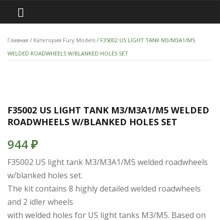
Главная
/
Категория Fury Models
/ F35002 US LIGHT TANK M3/M3A1/M5
WELDED ROADWHEELS W/BLANKED HOLES SET
F35002 US LIGHT TANK M3/M3A1/M5 WELDED
ROADWHEELS W/BLANKED HOLES SET
944
₽
F35002 US light tank M3/M3A1/M5 welded roadwheels
w/blanked holes set.
The kit contains 8 highly detailed welded roadwheels
and 2 idler wheels
with welded holes for US light tanks M3/M5. Based on