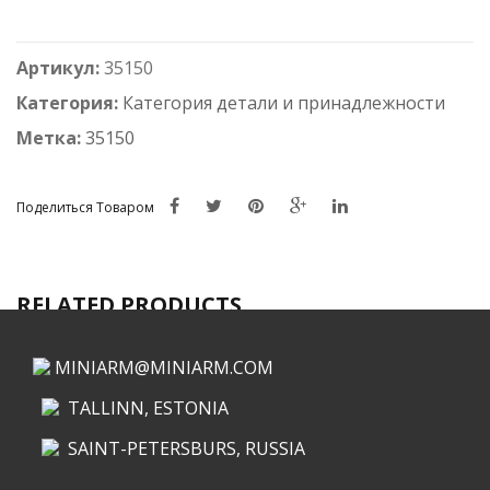
Танковые
топливные
Артикул:
35150
бочки
150л.
Категория:
Категория детали и принадлежности
(2шт)
Метка:
35150
включает
фототравления
Поделиться Товаром
RELATED PRODUCTS
MINIARM@MINIARM.COM
TALLINN, ESTONIA
SAINT-PETERSBURS, RUSSIA
КАТЕГОРИИ