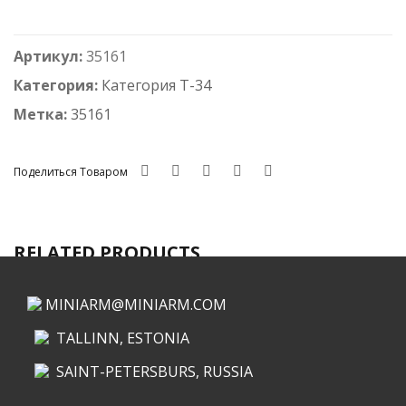
T-
34/
Артикул:
35161
СУ
Бронировка
Категория:
Категория Т-34
выхлопов
Метка:
35161
(семь
вариантов)
Поделиться Товаром
RELATED PRODUCTS
MINIARM@MINIARM.COM
TALLINN, ESTONIA
SAINT-PETERSBURS, RUSSIA
КАТЕГОРИИ