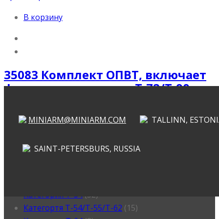
В корзину
35083 Комплект ОПВТ, включает
фототравления, для T-72/T-90
560
₽
MINIARM@MINIARM.COM
TALLINN, ESTONI
Категории
SAINT-PETERSBURS, RUSSIA
Категория ИС
(3)
Категория КВ
(16)
Категория Т-34
(32)
Категортя Т-54/Т-55/Т-62
(15)