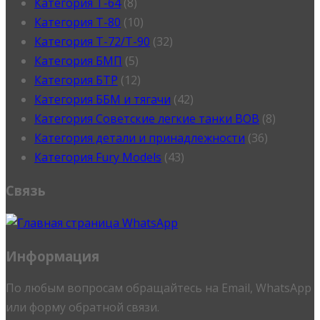
Категория T-64
(8)
Категория T-80
(10)
Категория T-72/T-90
(32)
Категория БМП
(5)
Категория БТР
(12)
Категория ББМ и тягачи
(42)
Категория Советские легкие танки ВОВ
(8)
Категория детали и принадлежности
(36)
Категория Fury Models
(43)
Связь
Информация
По любым вопросам обращайтесь на Email, WhatsApp
или форму обратной связи.