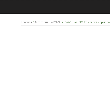
Главная
/
Категория T-72/T-90
/ 35266 Т-72Б3М Комплект Кормов