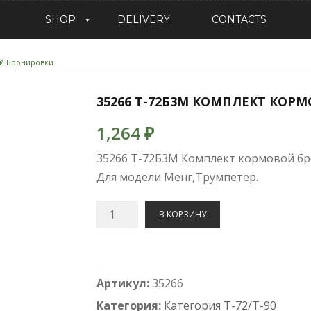
SHOP
DELIVERY
CONTACTS
Категория детали и принадлежности
ой Бронировки
35266 Т-72Б3М КОМПЛЕКТ КОР
1,264
₽
35266 Т-72Б3М Комплект кормовой бр
Для модели Менг,Трумпетер.
Количество
В КОРЗИНУ
35266
Т-72Б3М
Комплект
Артикул:
35266
кормовой
бронировки
Категория:
Категория T-72/T-90