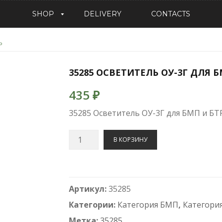
SHOP
DELIVERY
CONTACTS
Категория детали и принадлежности
Р
35285 ОСВЕТИТЕЛЬ ОУ-3Г ДЛЯ Б
435
₽
35285 Осветитель ОУ-3Г для БМП и БТ
Количество
В КОРЗИНУ
35285
Осветитель
ОУ-3Г
Артикул:
35285
для
БМП
Категории:
Категория БМП
,
Категори
и
Метка:
35285