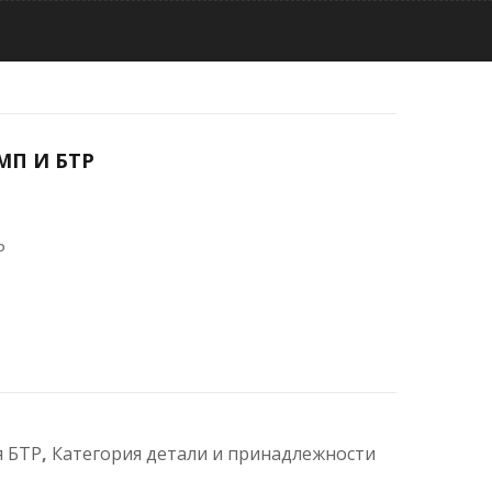
МП И БТР
Р
я БТР
,
Категория детали и принадлежности